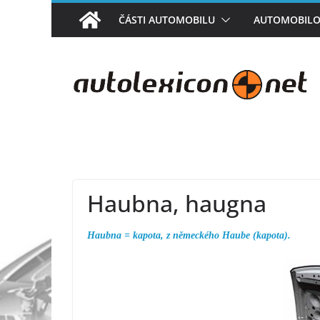
Přeskočit
ČÁSTI AUTOMOBILU
AUTOMOBILO
na
obsah
Haubna, haugna
Haubna = kapota, z německého Haube (kapota).