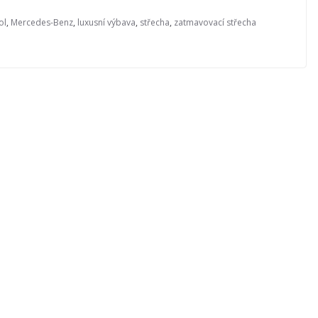
ol
,
Mercedes-Benz
,
luxusní výbava
,
střecha
,
zatmavovací střecha