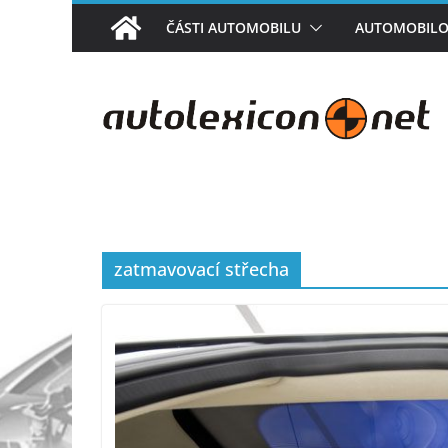
Přeskočit
ČÁSTI AUTOMOBILU
AUTOMOBILO
na
obsah
zatmavovací střecha