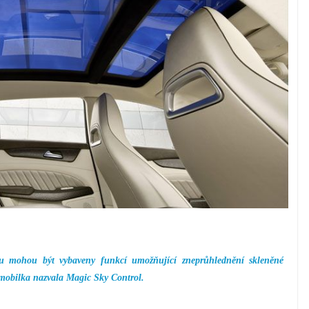
u mohou být vybaveny funkcí umožňující zneprůhlednění skleněné
omobilka nazvala Magic Sky Control.