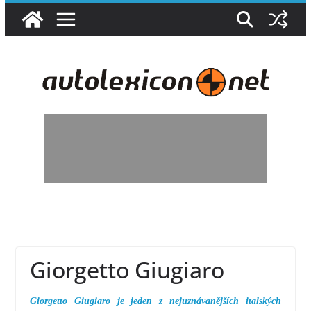
Přeskočit
na
obsah
Giorgetto Giugiaro
Giorgetto Giugiaro je jeden z nejuznávanějších italských