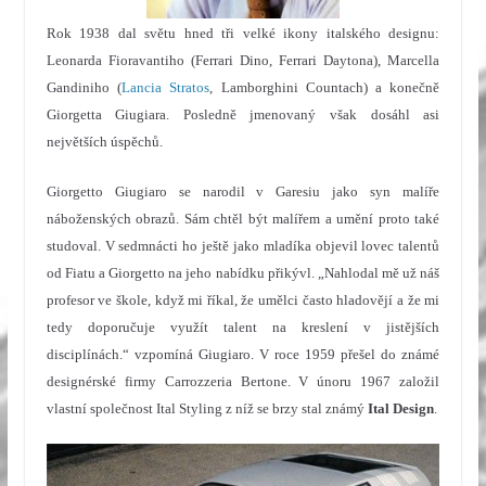
Rok 1938 dal světu hned tři velké ikony italského designu:
Leonarda Fioravantiho (Ferrari Dino, Ferrari Daytona), Marcella
Gandiniho (
Lancia Stratos
, Lamborghini Countach) a konečně
Giorgetta Giugiara. Posledně jmenovaný však dosáhl asi
největších úspěchů.
Giorgetto Giugiaro se narodil v Garesiu jako syn malíře
náboženských obrazů. Sám chtěl být malířem a umění proto také
studoval. V sedmnácti ho ještě jako mladíka objevil lovec talentů
od Fiatu a Giorgetto na jeho nabídku přikývl. „Nahlodal mě už náš
profesor ve škole, když mi říkal, že umělci často hladovějí a že mi
tedy doporučuje využít talent na kreslení v jistějších
disciplínách.“ vzpomíná Giugiaro. V roce 1959 přešel do známé
designérské firmy Carrozzeria Bertone. V únoru 1967 založil
vlastní společnost Ital Styling z níž se brzy stal známý
Ital Design
.