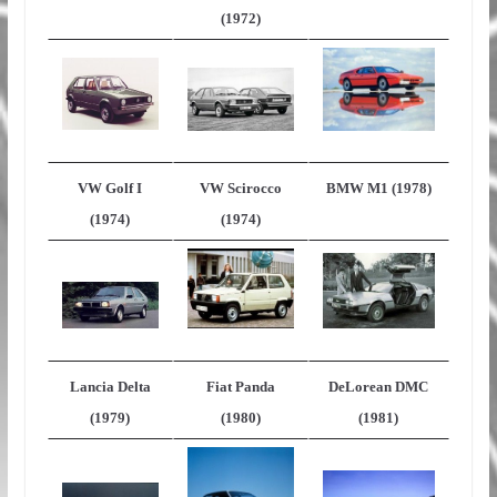
(1972)
VW Golf I
VW Scirocco
BMW M1 (1978)
(1974)
(1974)
Lancia Delta
Fiat Panda
DeLorean DMC
(1979)
(1980)
(1981)