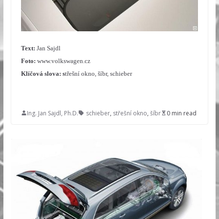
Text:
Jan Sajdl
Foto:
www.volkswagen.cz
Klíčová slova: s
třešní okno, šíbr, schieber
Ing. Jan Sajdl, Ph.D.
schieber
,
střešní okno
,
šíbr
0 min read