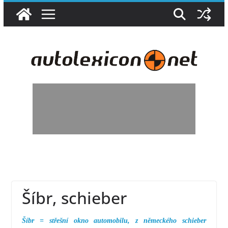
Přeskočit
na
obsah
Šíbr, schieber
Šíbr = střešní okno automobilu, z německého schieber