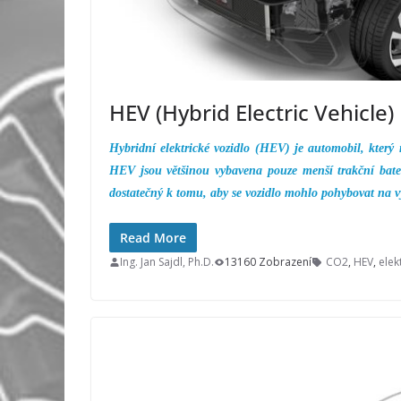
HEV (Hybrid Electric Vehicle)
Hybridní elektrické vozidlo (HEV) je automobil, který m
HEV jsou většinou vybavena pouze menší trakční bate
dostatečný k tomu, aby se vozidlo mohlo pohybovat na v
Read More
Ing. Jan Sajdl, Ph.D.
13160 Zobrazení
CO2
,
HEV
,
elek