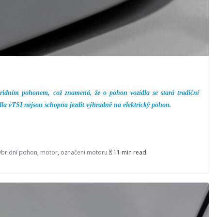
ridním pohonem, což znamená, že o pohon vozidla se stará tradiční
idla eTSI nejsou schopna jezdit výhradně na elektrický pohon.
ybridní pohon
,
motor
,
označení motoru
11 min read