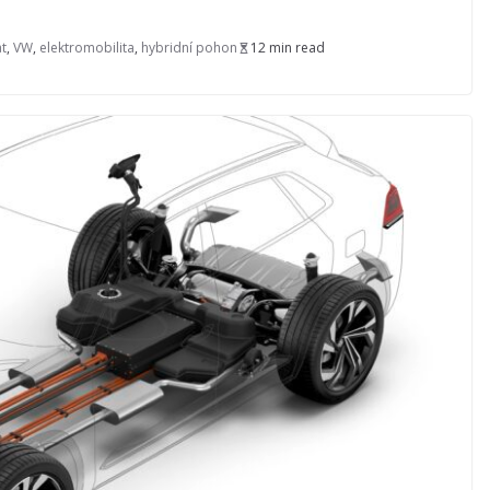
t
,
VW
,
elektromobilita
,
hybridní pohon
12 min read