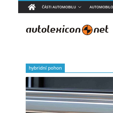
Přeskočit
ČÁSTI AUTOMOBILU
AUTOMOBILO
na
obsah
hybridní pohon