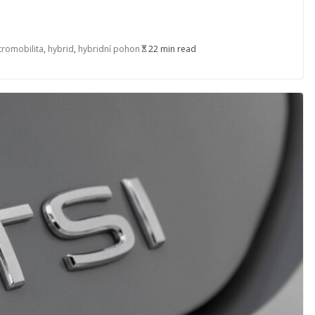
tromobilita
,
hybrid
,
hybridní pohon
22 min read