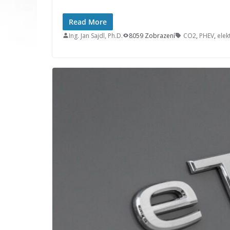
Read More
Ing. Jan Sajdl, Ph.D.
8059 Zobrazení
CO2
,
PHEV
,
elek