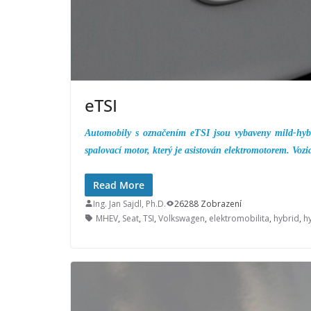
eTSI
Automobily s označením eTSI jsou vybaveny mild-hyb
spalovací motor, který je asistován elektromotorem. Voz
Read More
Ing. Jan Sajdl, Ph.D.
26288 Zobrazení
MHEV
,
Seat
,
TSI
,
Volkswagen
,
elektromobilita
,
hybrid
,
h