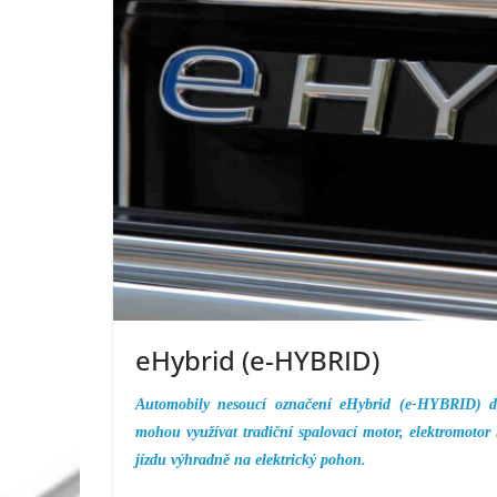
eHybrid (e-HYBRID)
Automobily nesoucí označení eHybrid (e-HYBRID) di
mohou využívat tradiční spalovací motor, elektromoto
jízdu výhradně na elektrický pohon.