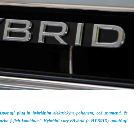
sponují plug-in hybridním elektrickým pohonem, což znamená, že
r nebo jejich kombinaci. Hybridní vozy eHybrid (e-HYBRID) umožňují