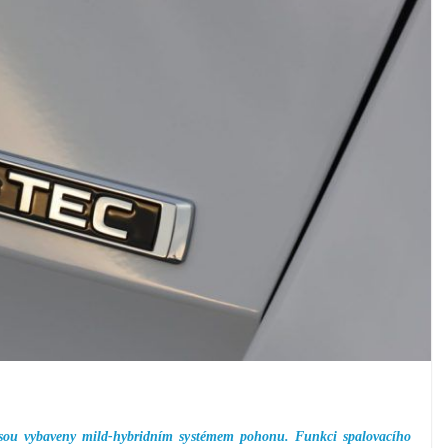
sou vybaveny mild-hybridním systémem pohonu. Funkci spalovacího