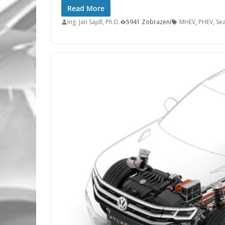
Read More
Ing. Jan Sajdl, Ph.D.
5941 Zobrazení
MHEV
,
PHEV
,
Sea