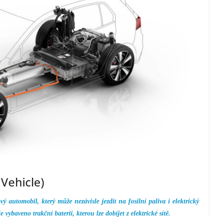
 Vehicle)
 automobil, který může nezávisle jezdit na fosilní paliva i elektrický
 vybaveno trakční baterií, kterou lze dobíjet z elektrické sítě.