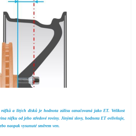
áfků a litých disků je hodnota zálisu označovaná jako ET. Velikost
vina ráfku od jeho středové roviny. Jinými slovy, hodnota ET ovlivňuje,
 nebo naopak vysunuté směrem ven.