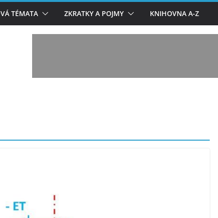
VÁ TÉMATA
ZKRATKY A POJMY
KNIHOVNA A-Z