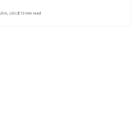
ráfek
,
zális
13 min read