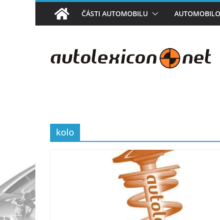
Přeskočit
ČÁSTI AUTOMOBILU
AUTOMOBILO
na
obsah
kolo