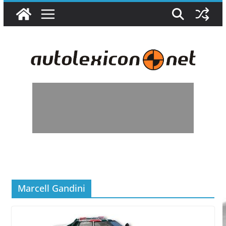
Přeskočit
na
obsah
Marcell Gandini