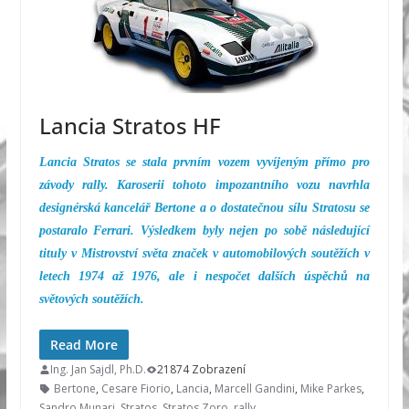
Lancia Stratos HF
Lancia Stratos se stala prvním vozem vyvíjeným přímo pro
závody rally. Karoserii tohoto impozantního vozu navrhla
designérská kancelář Bertone a o dostatečnou sílu Stratosu se
postaralo Ferrari. Výsledkem byly nejen po sobě následující
tituly v Mistrovství světa značek v automobilových soutěžích v
letech 1974 až 1976, ale i nespočet dalších úspěchů na
světových soutěžích.
Read More
Ing. Jan Sajdl, Ph.D.
21874 Zobrazení
Bertone
,
Cesare Fiorio
,
Lancia
,
Marcell Gandini
,
Mike Parkes
,
Sandro Munari
,
Stratos
,
Stratos Zoro
,
rally