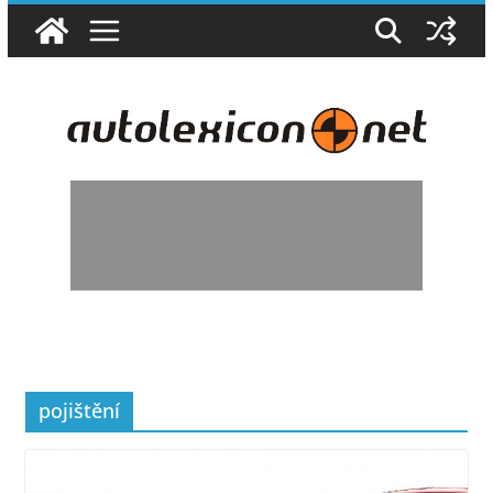
Přeskočit
na
obsah
pojištění