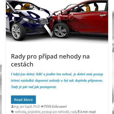
Rady pro případ nehody na
cestách
I když jste dobrý řidič a jezdíte bez nehod, je dobré znát postup
řešení následků dopravní nehody a být tak dopředu připraven.
Tady je pár rad jak postupovat.
Read More
Ing. Jan Sajdl, Ph.D.
7559 Zobrazení
nehoda
,
pojištění
,
postup po nehodě
,
rady
4 min read