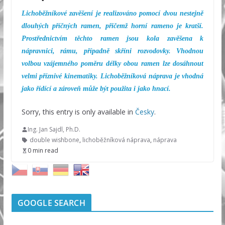
Lichoběžníkové zavěšení je realizováno pomocí dvou nestejně
dlouhých příčných ramen, přičemž horní rameno je kratší.
Prostřednictvím těchto ramen jsou kola zavěšena k
nápravnici, rámu, případně skříni rozvodovky. Vhodnou
volbou vzájemného poměru délky obou ramen lze dosáhnout
velmi příznivé kinematiky. Lichoběžníková náprava je vhodná
jako řídící a zároveň může být použita i jako hnací.
Sorry, this entry is only available in
Česky
.
Ing. Jan Sajdl, Ph.D.
double wishbone
,
lichoběžníková náprava
,
náprava
0 min read
GOOGLE SEARCH