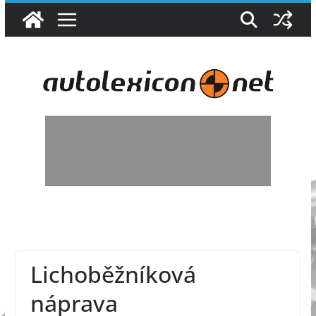
Skip
to
content
Lichoběžníková
náprava