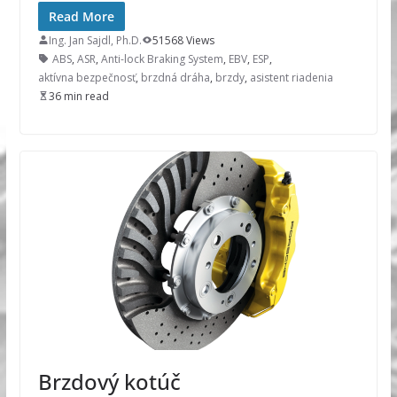
Read More
Ing. Jan Sajdl, Ph.D.
51568 Views
ABS
,
ASR
,
Anti-lock Braking System
,
EBV
,
ESP
,
aktívna bezpečnosť
,
brzdná dráha
,
brzdy
,
asistent riadenia
36 min read
Brzdový kotúč