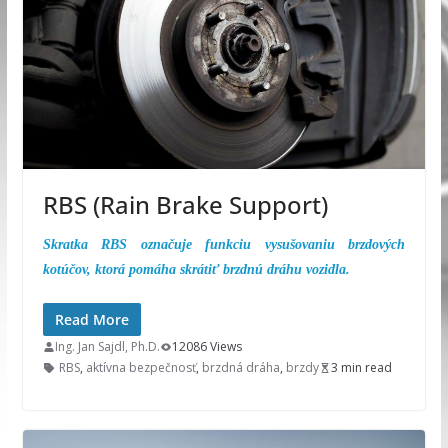
RBS (Rain Brake Support)
Skratka RBS označuje funkciu vysušovaniu brzdových
kotúčov, ktorá pomáha skrátiť brzdnú dráhu vozidla.
Read More
Ing. Jan Sajdl, Ph.D.
12086 Views
RBS
,
aktívna bezpečnosť
,
brzdná dráha
,
brzdy
3 min read