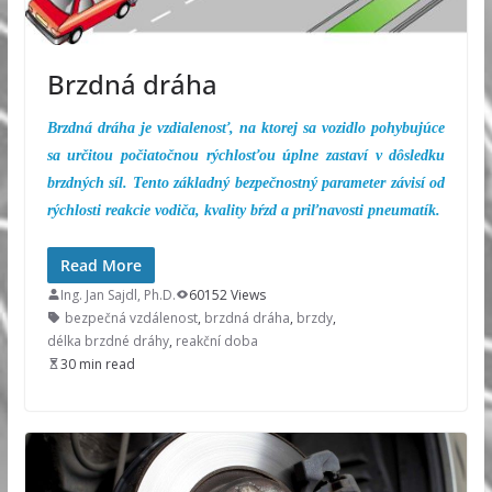
Brzdná dráha
Brzdná dráha je vzdialenosť, na ktorej sa vozidlo pohybujúce
sa určitou počiatočnou rýchlosťou úplne zastaví v dôsledku
brzdných síl. Tento základný bezpečnostný parameter závisí od
rýchlosti reakcie vodiča, kvality bŕzd a priľnavosti pneumatík.
Read More
Ing. Jan Sajdl, Ph.D.
60152 Views
bezpečná vzdálenost
,
brzdná dráha
,
brzdy
,
délka brzdné dráhy
,
reakční doba
30 min read