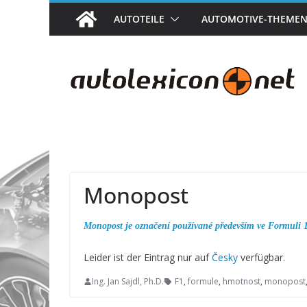
Zum
AUTOTEILE
AUTOMOTIVE-THEME
Inhalt
springen
Monopost
Monopost je označení používané především ve Formuli 1.
Leider ist der Eintrag nur auf
Česky
verfügbar.
Ing. Jan Sajdl, Ph.D.
F1
,
formule
,
hmotnost
,
monopost