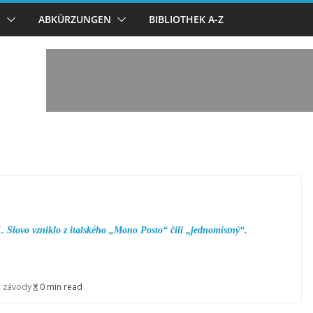
N
ABKÜRZUNGEN
BIBLIOTHEK A-Z
 Slovo vzniklo z italského „Mono Posto“ čili „jednomístný“.
,
závody
0 min read