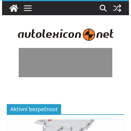
Přeskočit
na
obsah
Aktivní bezpečnost