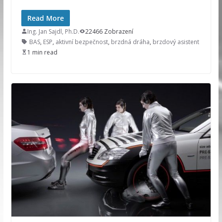
Read More
Ing. Jan Sajdl, Ph.D.
22466 Zobrazení
BAS
,
ESP
,
aktivní bezpečnost
,
brzdná dráha
,
brzdový asistent
1 min read