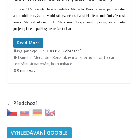
V roce 2009 představila automobilka Mercedes-Benz nový experimentální
automobil pro výzkum v oblasti bezpečnosti vozidel. Tento unikátní vůz nesl
název Mercedes-Benz ESF. Mezi nové bezpečnostní prvky, které tento
projekt přinesl, patřil systém Car-to-Car.
Read More
Ing. Jan Sajdl, Ph.D.
6875 Zobrazení
Daimler
,
Mercedes-Benz
,
aktivní bezpečnost
,
car-to-car
,
centrální síť varování
,
komunikace
0 min read
← Předchozí
VYHLEDÁVÁNÍ GOOGLE