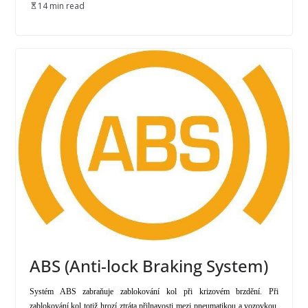
14 min read
ABS (Anti-lock Braking System)
Systém ABS zabraňuje zablokování kol při krizovém brzdění. Při
zablokování kol totiž hrozí ztráta přilnavosti mezi pneumatikou a vozovkou,