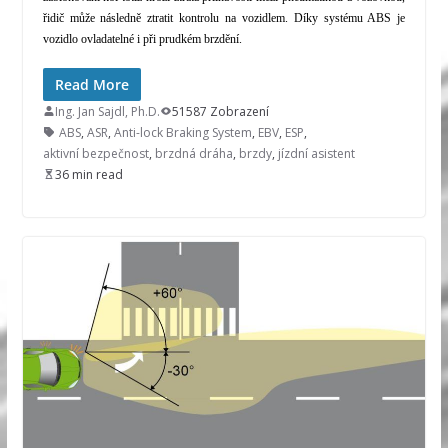
řidič může následně ztratit kontrolu na vozidlem. Díky systému ABS je
vozidlo ovladatelné i při prudkém brzdění.
Read More
Ing. Jan Sajdl, Ph.D.
51587 Zobrazení
ABS
,
ASR
,
Anti-lock Braking System
,
EBV
,
ESP
,
aktivní bezpečnost
,
brzdná dráha
,
brzdy
,
jízdní asistent
36 min read