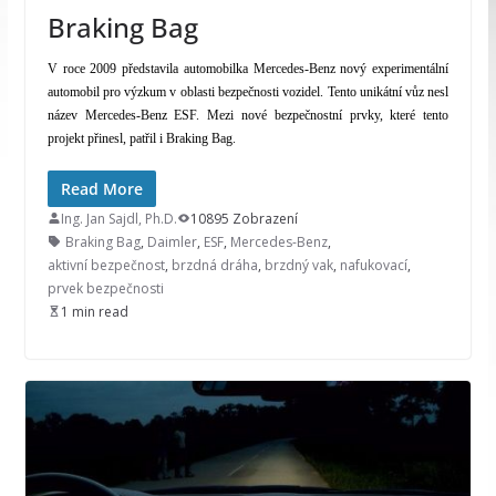
Braking Bag
V roce 2009 představila automobilka Mercedes-Benz nový experimentální
automobil pro výzkum v oblasti bezpečnosti vozidel. Tento unikátní vůz nesl
název Mercedes-Benz ESF. Mezi nové bezpečnostní prvky, které tento
projekt přinesl, patřil i Braking Bag.
Read More
Ing. Jan Sajdl, Ph.D.
10895 Zobrazení
Braking Bag
,
Daimler
,
ESF
,
Mercedes-Benz
,
aktivní bezpečnost
,
brzdná dráha
,
brzdný vak
,
nafukovací
,
prvek bezpečnosti
1 min read