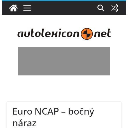
Skip
to
content
Euro NCAP – bočný
náraz