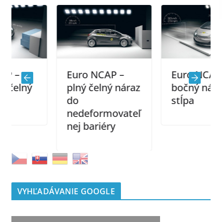
Euro NCAP –
Euro NCAP –
plný čelný náraz
ný
bočný náraz do
do
stĺpa
nedeformovateľ
nej bariéry
VYHĽADÁVANIE GOOGLE