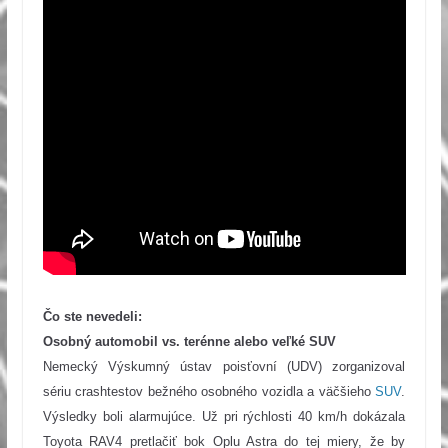
Čo ste nevedeli:
Osobný automobil vs.
terénne alebo veľké SUV
Nemecký Výskumný ústav poisťovní (UDV) zorganizoval
sériu crashtestov bežného osobného vozidla a väčšieho
SUV
.
Výsledky boli alarmujúce.
Už pri rýchlosti 40 km/h dokázala
Toyota RAV4 pretlačiť bok Oplu Astra do tej miery, že by