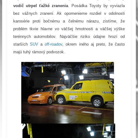
vodič utrpel ťažké zranenia
.
Posádka Toyoty by vyviazla
bez vážnych zranení.
Ak opomenieme rozdiel v odolnosti
karosérie proti bočnému a čelnému nárazu, zistíme, že
problém tkvie hlavne vo väčšej hmotnosti a väčšej výške
terénnych automobilov.
Najväčšie riziko údajne hrozí od
starších
SUV
a
off-roadov
, okrem iného aj preto, že často
majú tuhý rámový podvozok.