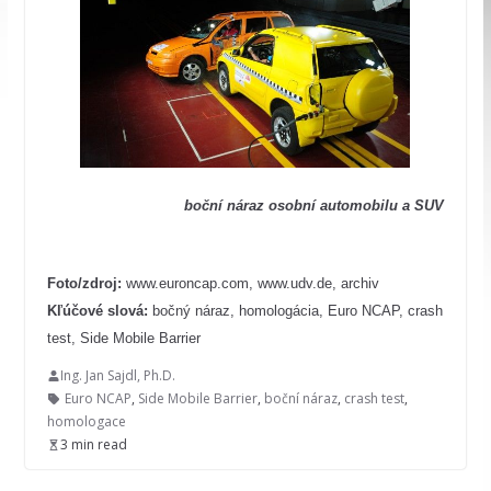
boční náraz osobní automobilu a SUV
Foto/zdroj:
www.euroncap.com, www.udv.de, archiv
Kľúčové slová:
bočný náraz, homologácia, Euro NCAP, crash
test, Side Mobile Barrier
Ing. Jan Sajdl, Ph.D.
Euro NCAP
,
Side Mobile Barrier
,
boční náraz
,
crash test
,
homologace
3 min read