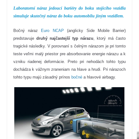
Laboratorní náraz jedoucí bariéry do boku stojícího vozidla
simuluje skutečný náraz do boku automobilu jiným vozidlem.
Bočný náraz
Euro NCAP
(anglicky Side Mobile Barrier)
predstavuje
druhý najčastejší typ nárazu
, ktorý má často
tragické následky.
V porovnaní
s
čelným
nárazom
je
pri
tomto
teste
veľmi
malý
priestor
pre
absorbovanie
energie
nárazu
a
k
vzniku
riadenej
deformácie
.
Preto pri nehodách tohto typu
dochádza k vážnym zraneniam na hlave a hrudi.
Pri
nárazoch
tohto typu
majú zásadný
prínos
bočné
a
hlavové airbagy
.