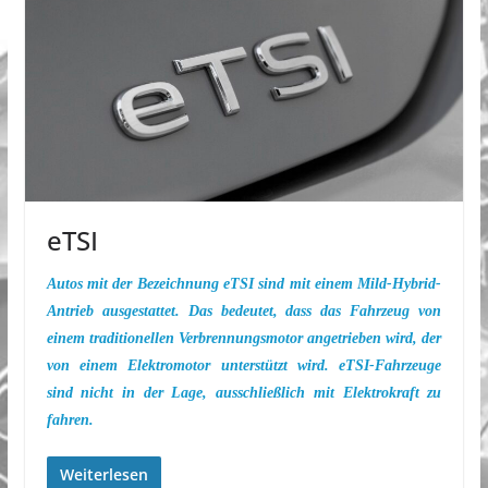
eTSI
Autos mit der Bezeichnung eTSI sind mit einem Mild-Hybrid-
Antrieb ausgestattet. Das bedeutet, dass das Fahrzeug von
einem traditionellen Verbrennungsmotor angetrieben wird, der
von einem Elektromotor unterstützt wird. eTSI-Fahrzeuge
sind nicht in der Lage, ausschließlich mit Elektrokraft zu
fahren.
Weiterlesen