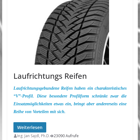
Laufrichtungs Reifen
Laufrichtungsgebundene Reifen haben ein charakteristisches
“V”-Profil. Diese besondere Profilform schränkt zwar die
Einsatzmöglichkeiten etwas ein, bringt aber andererseits eine
Reihe von Vorteilen mit sich.
Weiterlesen
Ing. Jan Sajdl, Ph.D.
23090 Aufrufe