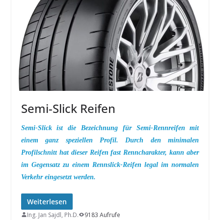
Semi-Slick Reifen
Semi-Slick ist die Bezeichnung für Semi-Rennreifen mit
einem ganz speziellen Profil. Durch den minimalen
Profilschnitt hat dieser Reifen fast Renncharakter, kann aber
im Gegensatz zu einem Rennslick-Reifen legal im normalen
Verkehr eingesetzt werden.
Weiterlesen
Ing. Jan Sajdl, Ph.D.
9183 Aufrufe