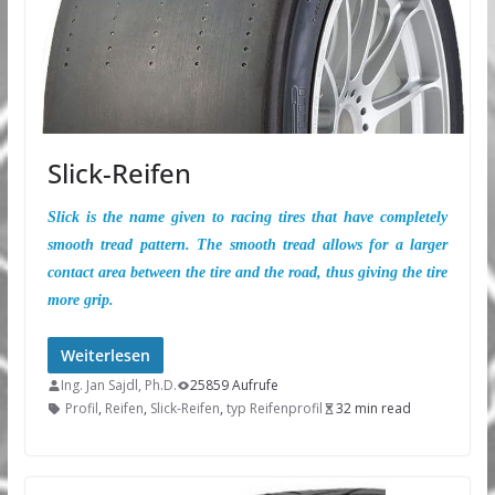
Slick-Reifen
Slick is the name given to racing tires that have completely
smooth tread pattern. The smooth tread allows for a larger
contact area between the tire and the road, thus giving the tire
more grip.
Weiterlesen
Ing. Jan Sajdl, Ph.D.
25859 Aufrufe
Profil
,
Reifen
,
Slick-Reifen
,
typ Reifenprofil
32 min read